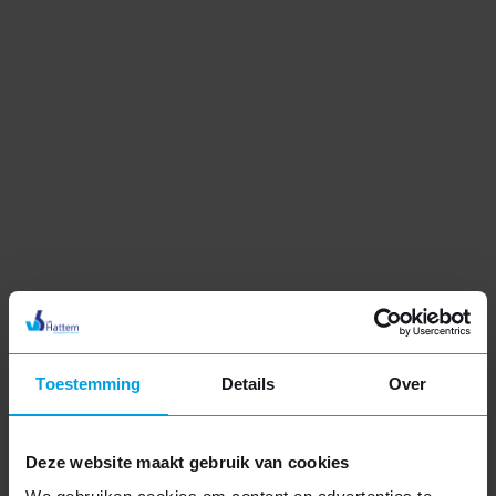
Authentieke uitstraling
Hout met FSC-keurmerk
Volledig maatwerk
Meer informatie
Kunststof dakkapel
Toestemming
Details
Over
Moderne uitstraling
Uitstekende isolatie
Deze website maakt gebruik van cookies
Duurzaam en onderhoudsarm