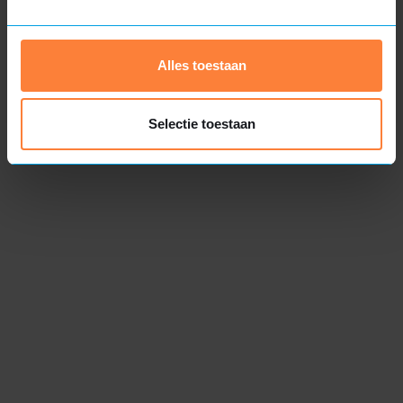
Kom langs in onze werkplaats
Het is belangrijk om een weloverwogen keuze te maken,
Alles toestaan
zodat u jarenlang kunt genieten van uw investering. Graag
nodigen we u uit om ons bedrijf te bezoeken in
Selectie toestaan
Genemuiden en een blik te werpen in onze werkplaats.
Hier kunt u met eigen ogen aanschouwen hoe wij onze
prefab dakkapellen vervaardigen, welke materialen we
gebruiken en hoe we onze KOMO-kwaliteit garanderen.
Hoe klanten onze dakkapellen
ervaren
9.6