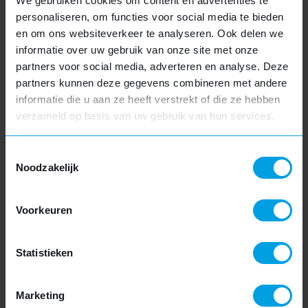
We gebruiken cookies om content en advertenties te
personaliseren, om functies voor social media te bieden
Meer informatie
en om ons websiteverkeer te analyseren. Ook delen we
informatie over uw gebruik van onze site met onze
partners voor social media, adverteren en analyse. Deze
partners kunnen deze gegevens combineren met andere
informatie die u aan ze heeft verstrekt of die ze hebben
verzameld op basis van uw gebruik van hun services.
Vakantie
SLUITEN
Toestemmingsselectie
We zijn gesloten van vrijdag 17 juli tot en met vrijdag
Noodzakelijk
7 augustus. Hierdoor kan het iets langer duren
Luxe dakkapel
voordat u een reactie van ons krijgt.
Exclusieve uitstraling
Voorkeuren
Hoogwaardige materialen
Extra functionaliteiten
Statistieken
Meer informatie
Marketing