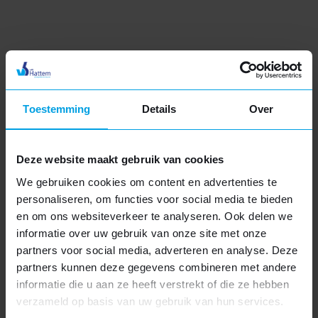
Luxe dakkapel
Exclusieve uitstraling
Hoogwaardige materialen
Extra functionaliteiten
Meer informatie
Toestemming
Details
Over
Deze website maakt gebruik van cookies
We gebruiken cookies om content en advertenties te
personaliseren, om functies voor social media te bieden
en om ons websiteverkeer te analyseren. Ook delen we
informatie over uw gebruik van onze site met onze
partners voor social media, adverteren en analyse. Deze
Kunststof dakkapel
partners kunnen deze gegevens combineren met andere
informatie die u aan ze heeft verstrekt of die ze hebben
Moderne uitstraling
verzameld op basis van uw gebruik van hun services.
Vakantie
SLUITEN
Uitstekende isolatie