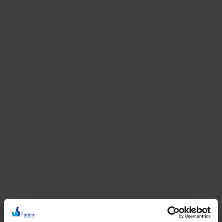
Duurzaam en onderhoudsarm
Meer informatie
Houtlook dakkapel
Houtnerfstructuur
Verkrijgbaar in diverse kleuren
Duurzaam en onderhoudsarm
Meer informatie