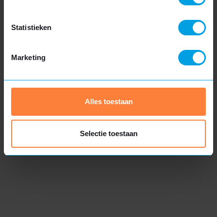
Statistieken
Marketing
Luxe dakkapel
Exclusieve uitstraling
Hoogwaardige materialen
Alles toestaan
Extra functionaliteiten
Meer informatie
Selectie toestaan
Ontwerp uw maatwerk
dakkapel
Bij Van Hattem Dakkapellen maken we het proces van het
ontwerpen van uw dakkapel eenvoudig. Met onze online