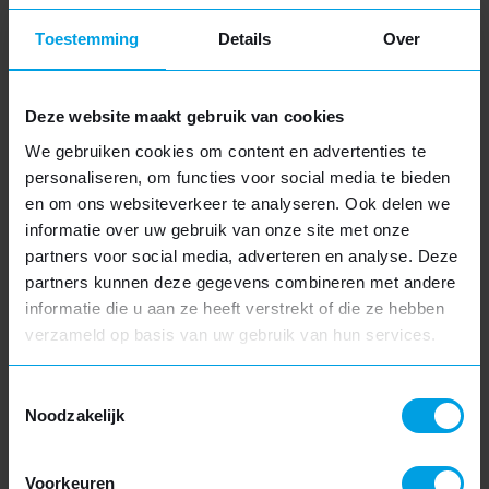
Toestemming
Details
Over
Deze website maakt gebruik van cookies
We gebruiken cookies om content en advertenties te
personaliseren, om functies voor social media te bieden
en om ons websiteverkeer te analyseren. Ook delen we
informatie over uw gebruik van onze site met onze
Houten dakkapel
partners voor social media, adverteren en analyse. Deze
Authentieke uitstraling
partners kunnen deze gegevens combineren met andere
informatie die u aan ze heeft verstrekt of die ze hebben
Hout met FSC-keurmerk
verzameld op basis van uw gebruik van hun services.
Volledig maatwerk
Vakantie
SLUITEN
Meer informatie
Toestemmingsselectie
We zijn gesloten van vrijdag 17 juli tot en met vrijdag
Noodzakelijk
7 augustus. Hierdoor kan het iets langer duren
voordat u een reactie van ons krijgt.
Voorkeuren