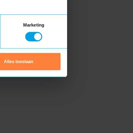
iets langer duren
enten en materialen opgenomen, zodat u
e sturen.
Marketing
Alles toestaan