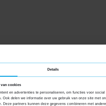
onze experts aan de slag. Op basis van de door u verstrekt
n 48 uur op werkdagen naar u toe, zodat u een helder beeld hee
ocatie
nteresse heeft in een adviesgesprek, plannen wij graag een af
Details
uit te leggen en eventuele vragen te beantwoorden.
 van cookies
ent en advertenties te personaliseren, om functies voor social
. Ook delen we informatie over uw gebruik van onze site met on
e. Deze partners kunnen deze gegevens combineren met andere i