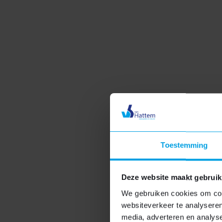
Stap 2: eerste prijsindicatie
Zodra wij uw ontwerp hebben ontvangen, gaan 
prijsindicatie. Deze indicatie sturen wij binne
Stap 3: adviesgesprek op l
zodra u de prijsindicatie heeft ontvangen en i
Toestemming
komen persoonlijk bij u langs om alle details 
Deze website maakt gebruik
Lees meer over persoonlijk advies
We gebruiken cookies om cont
Vakantie
websiteverkeer te analyseren
media, adverteren en analys