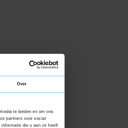
e gegevens maken wij een eerste
ft van de kosten.
spraak met u in. Onze dakkapel specialisten
Over
 media te bieden en om ons
SLUITEN
ze partners voor social
nformatie die u aan ze heeft