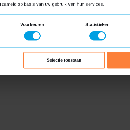
erzameld op basis van uw gebruik van hun services.
rijdag 17 juli tot en met vrijdag 7 augustus. Hierdoor kan het 
van ons krijgt.
Voorkeuren
Statistieken
Levering
Kwalitatief
 levering en plaatsing in één
KOMO-gecertificeerd, duurzaa
dag
onderhoudsarm
Selectie toestaan