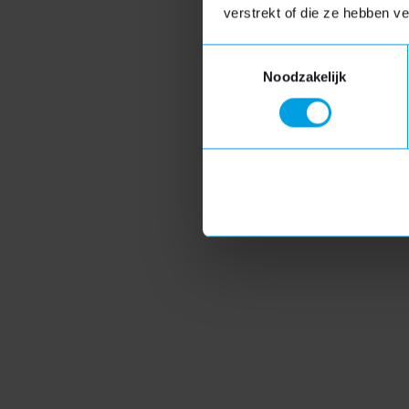
verstrekt of die ze hebben v
We zijn gesloten van v
voordat u een reactie 
Toestemmingsselectie
Noodzakelijk
Maatwerk
Stel zelf uw dakkapel samen in onze
Snelle
dakkapel configurator
Verschillende type dakkapellen