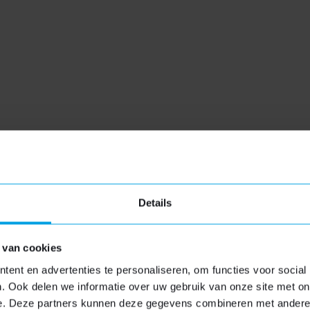
Gratis dakkape
rsoonlijke benadering om
Een dakkapel kan een grote inv
roject is uniek. Onze
transparante en kwalitatieve di
en te bespreken, de
geven u de mogelijkheid om in 
Details
rde offerte te verstrekken
overwegen, zodat u een welo
voor een kunststof-,
nu een gratis dakkapel offer
 van cookies
wilt, bij VH Dakkapellen
uw woondromen werkelijkheid
nge ervaring in het plaatsen
onze configurator en u ontva
ent en advertenties te personaliseren, om functies voor social
. Ook delen we informatie over uw gebruik van onze site met on
offerte, afgestemd op uw we
e. Deze partners kunnen deze gegevens combineren met andere i