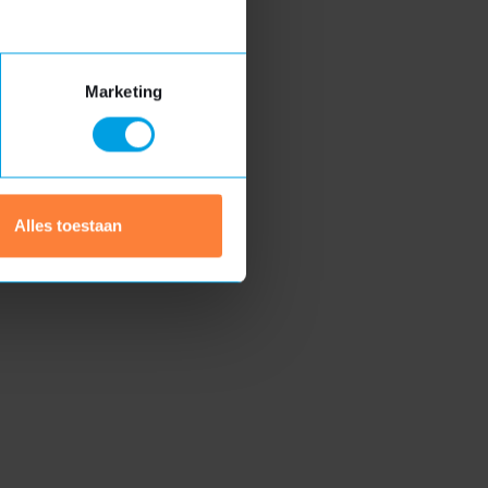
iets langer duren
Marketing
Scherp geprijsd
m en
Ontvang vrijblijvend een prijsindicatie
Alles toestaan