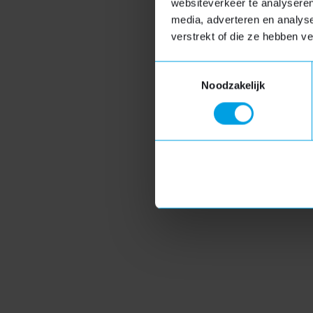
Vakantie
websiteverkeer te analyseren
media, adverteren en analys
verstrekt of die ze hebben v
We zijn gesloten van v
voordat u een reactie 
Toestemmingsselectie
Noodzakelijk
Houtlook dakkapel
Ho
Houtnerfstructuur
Verkrijgbaar in diverse
kleuren
Duurzaam en
onderhoudsarm
Meer informatie