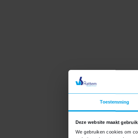
Vergunning voor een 
Bij de plaatsing van deze dakkapellen was een
de benodigde tekeningen bij uw gemeente aan 
Lees meer over dakkapel vergunningen
Toestemming
Ontdek de mogelijkheden
Deze website maakt gebruik
We gebruiken cookies om cont