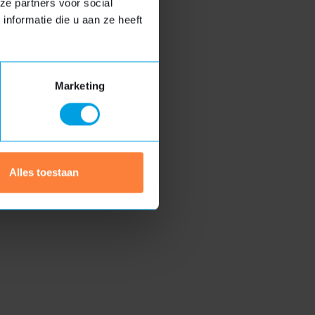
SLUITEN
ze partners voor social
nformatie die u aan ze heeft
iets langer duren
Marketing
Luxe dakkapel
Exclusieve uitstraling
Hoogwaardige
Alles toestaan
materialen
Extra functionaliteiten
Meer informatie