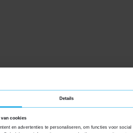
dakkapel
 vergunning nodig, ook dit traject kunnen wij voor u verzor
te leveren.
Details
 van cookies
ent en advertenties te personaliseren, om functies voor social