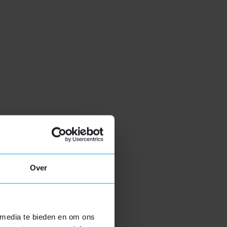
gen. Wij nemen daarmee alle zorgen weg door
Over
 media te bieden en om ons