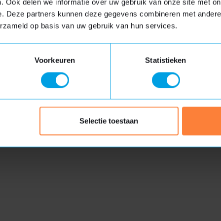
. Ook delen we informatie over uw gebruik van onze site met on
e. Deze partners kunnen deze gegevens combineren met andere i
erzameld op basis van uw gebruik van hun services.
rijdag 17 juli tot en met vrijdag 7 augustus. Hierdoor kan het 
van ons krijgt.
Voorkeuren
Statistieken
uten dakkapel
Kunststof dakkapel
Authentieke uitstraling
Moderne uitstraling
Hout met FSC-keurmerk
Uitstekende isolatie
Selectie toestaan
Volledig maatwerk
Duurzaam en
onderhoudsarm
Meer informatie
Meer informatie