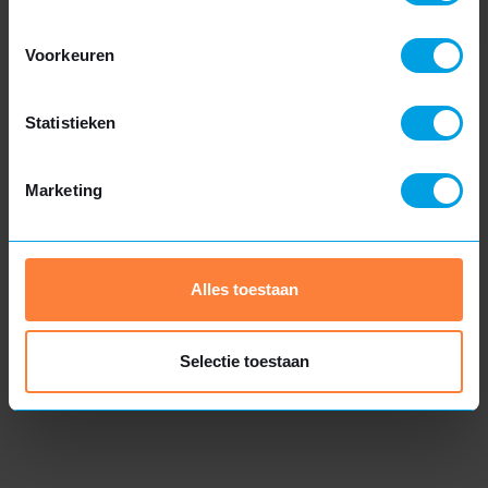
voordat u een reactie van ons krijgt.
Meer informatie
Voorkeuren
Statistieken
Marketing
Kunststof dakkapel
Alles toestaan
Moderne uitstraling
Selectie toestaan
Uitstekende isolatie
Duurzaam en onderhoudsarm
Meer informatie