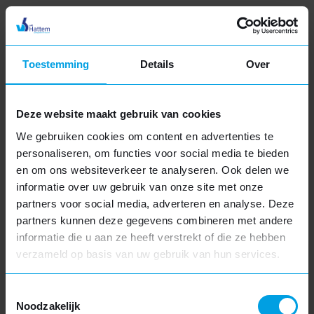
Authentieke uitstraling
Hout met FSC-keurmerk
Volledig maatwerk
Toestemming
Details
Over
Meer informatie
Deze website maakt gebruik van cookies
We gebruiken cookies om content en advertenties te
personaliseren, om functies voor social media te bieden
en om ons websiteverkeer te analyseren. Ook delen we
informatie over uw gebruik van onze site met onze
partners voor social media, adverteren en analyse. Deze
partners kunnen deze gegevens combineren met andere
informatie die u aan ze heeft verstrekt of die ze hebben
Houtlook dakkapel
verzameld op basis van uw gebruik van hun services.
Vakantie
SLUITEN
Houtnerfstructuur
Verkrijgbaar in diverse kleuren
Toestemmingsselectie
We zijn gesloten van vrijdag 17 juli tot en met vrijdag
Noodzakelijk
Duurzaam en onderhoudsarm
7 augustus. Hierdoor kan het iets langer duren