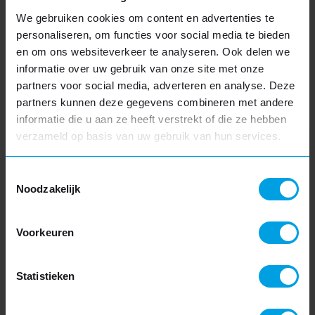
We gebruiken cookies om content en advertenties te
personaliseren, om functies voor social media te bieden
Kosten dakkapel Zaandam
en om ons websiteverkeer te analyseren. Ook delen we
informatie over uw gebruik van onze site met onze
Natuurlijk wilt u weten welke investering nodig is voor
partners voor social media, adverteren en analyse. Deze
een dakkapel in Zaandam. De kosten variëren echter
partners kunnen deze gegevens combineren met andere
afhankelijk van verschillende factoren zoals afmetingen,
informatie die u aan ze heeft verstrekt of die ze hebben
verzameld op basis van uw gebruik van hun services.
materialen en afwerking. Hieronder vindt u een indicatief
Vakantie
SLUITEN
overzicht van de kosten. Voor een gedetailleerde en op
maat gemaakte offerte, nodigen we u uit om gebruik te
Toestemmingsselectie
We zijn gesloten van vrijdag 17 juli tot en met vrijdag
Noodzakelijk
maken van onze configurator.
7 augustus. Hierdoor kan het iets langer duren
voordat u een reactie van ons krijgt.
Afmeting
Voorkeuren
Gemiddelde kosten
Statistieken
3 meter