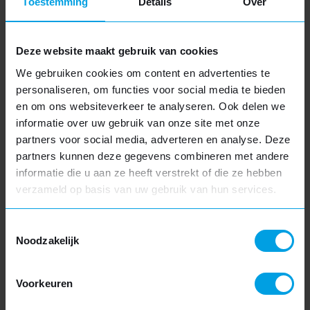
Toestemming
Details
Over
Deze website maakt gebruik van cookies
We gebruiken cookies om content en advertenties te
personaliseren, om functies voor social media te bieden
Houtlook dakkapel
en om ons websiteverkeer te analyseren. Ook delen we
Houtnerfstructuur
informatie over uw gebruik van onze site met onze
Verkrijgbaar in diverse kleuren
partners voor social media, adverteren en analyse. Deze
partners kunnen deze gegevens combineren met andere
Duurzaam en onderhoudsarm
informatie die u aan ze heeft verstrekt of die ze hebben
Meer informatie
verzameld op basis van uw gebruik van hun services.
Vakantie
SLUITEN
Toestemmingsselectie
We zijn gesloten van vrijdag 17 juli tot en met vrijdag
Noodzakelijk
7 augustus. Hierdoor kan het iets langer duren
voordat u een reactie van ons krijgt.
Voorkeuren