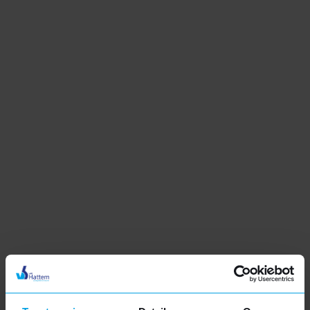
Kunststof dakkapel
Moderne uitstraling
Uitstekende isolatie
Duurzaam en onderhoudsarm
Meer informatie