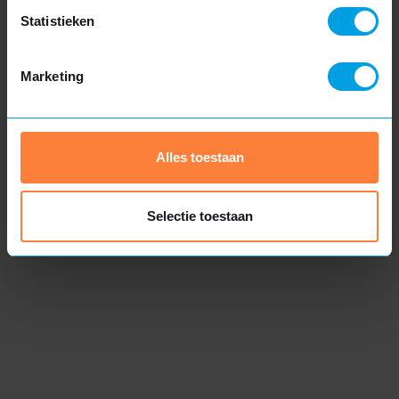
Statistieken
Houten dakkapel
Marketing
Authentieke uitstraling
Hout met FSC-keurmerk
Volledig maatwerk
Alles toestaan
Meer informatie
Selectie toestaan
Bezoek ons bedrijf
We heten u van harte welkom om ons bedrijf in
Genemuiden te bezoeken en een kijkje te nemen in onze
werkplaats. Hier krijgt u de gelegenheid om persoonlijk
te ervaren hoe wij onze prefab dakkapellen produceren
en welke materialen we toepassen om onze
hoogwaardige KOMO-kwaliteit te waarborgen.